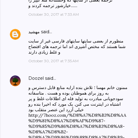
خیارشور ترجمه کردند و.......
October 30, 2017 at 7:33 AM
said…
مهشید
منظورم از بعضی سایتها سایتهای فارسی غیر از سایت
شما هستند که مختص آشپزی اند اما ترجمه های افتضاح
و غلط زیادی دارند
October 30, 2017 at 7:35 AM
Doozel
said…
ممنون خانم مهسا ؛ تلاش بنده ارایه منابع قابل دسترس و
به روز برای هموطنان بوده و هست . متاسفانه
سودجویانی مبادرت به تولید فله ای اطلاعات غلط و پر
اشتباه در اینترنت می کنن. یک مورد که اخیرا بنده رو
خیلی آزرد این عنصر متقلب بود
http://7hooz.com/%D8%A7%D8%B3%D8%AA
%D9%81%D8%A7%D8%AF%D9%87-
%D9%85%D9%86%D8%A7%D8%B3%D8%A8-
%D8%A7%D8%B2-
%D8%A7%D9%86%D9%88%D8%A7%D8%B9-