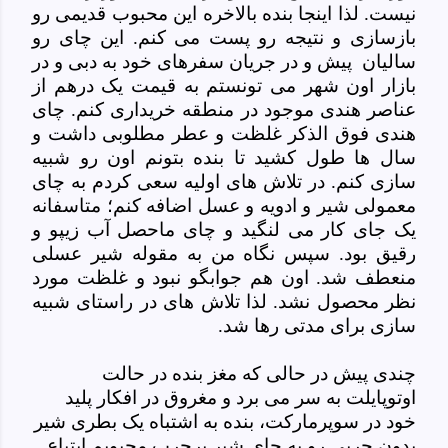
نیست. لذا اینجا بنده بالاخره این محبوب قدیمی رو
بازسازی و نتیجه رو پست می کنم. این چای رو
سالیان پیش و در جریان سفرهای خود به دبی و در
بازار اون شهر می تونستم به قیمت یک درهم از
عناصر هندی موجود در منطقه خریداری کنم. چای
هندی فوق الذکر غلظت و عطر مطلوبی داشت و
سال ها طول کشید تا بنده بتونم اون رو شبیه
سازی کنم. در تلاش های اولیه سعی کردم به چای
معمولی شیر و ادویه و عسل اضافه کنم؛ متاسفانه
یک جای کار می لنگید و چای ماحصل آب زیپو و
رقیق بود. سپس نگاه من به مقوله شیر عسلی
منعطف
شد. اون هم جوابگو نبود و غلظت مورد
نظر محصول نشد. لذا تلاش های در راستای شبیه
سازی برای مدتی رها شد.
چندی پیش در حالی که مغز بنده در حالت
اوتوپایلت به سر می برد و مغروق در افکار پلید
خود در سوپرمارکت، بنده به اشتباه یک بطری شیر
بدون چربی رو به جای شیر پرچرب محبوبم ابتیاع