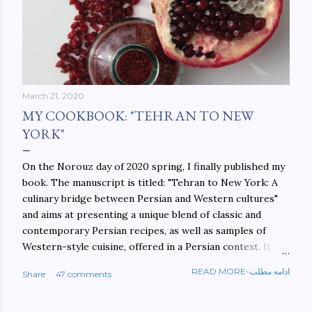
March 21, 2020
MY COOKBOOK: "TEHRAN TO NEW
YORK"
On the Norouz day of 2020 spring, I finally published my
book. The manuscript is titled: "Tehran to New York: A
culinary bridge between Persian and Western cultures"
and aims at presenting a unique blend of classic and
contemporary Persian recipes, as well as samples of
Western-style cuisine, offered in a Persian context. It is
important to build bridges between cultures, and not
READ MORE-ادامه مطلب
Share
47 comments
walls. This book aims at constructing a bridge between
the Persian and Western cultures. The book may be
ordered here: https://www.amazon.com/Tehran-New-