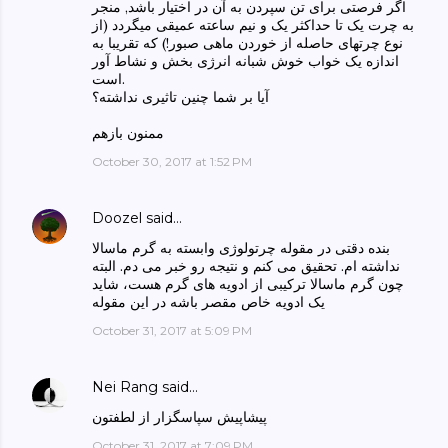
اگر فرصتی برای تن سپردن به آن در اختیار باشد, منجر
به چرت یک تا حداکثر یک و نیم ساعته عمیقی میگردد (از
نوع چرتهای حاصله از خوردن ماهی صبور!) که تقریبا به
اندازه یک خواب خوش شبانه انرژی بخش و نشاط آور
است.
آیا بر شما چنین تاثیری نداشته؟
ممنون بازهم
October 30, 2017 at 1:52 PM
Doozel
said…
بنده دقتی در مقوله چرتولوژی وابسته به گرم ماسالا
نداشته ام. تحقیق می کنم و نتیجه رو خبر می دم. البته
چون گرم ماسالا ترکیبی از ادویه های گرم هست، شاید
یک ادویه خاص مقصر باشه در این مقوله
October 31, 2017 at 5:09 PM
Nei Rang
said…
پیشاپیش سپاسگزار از لطفتون
October 31, 2017 at 7:09 PM