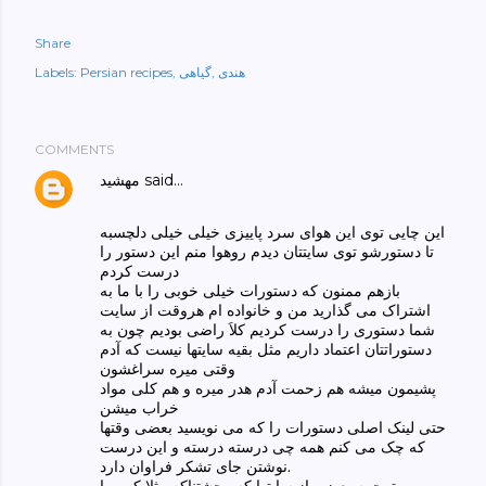
Share
هندی
گیاهی
Persian recipes
Labels:
COMMENTS
said…
مهشید
این چایی توی این هوای سرد پاییزی خیلی خیلی دلچسبه
تا دستورشو توی سایتتان دیدم روهوا منم این دستور را
درست کردم
بازهم ممنون که دستورات خیلی خوبی را با ما به
اشتراک می گذارید من و خانواده ام هروقت از سایت
شما دستوری را درست کردیم کلاَ راضی بودیم چون به
دستوراتتان اعتماد داریم مثل بقیه سایتها نیست که آدم
وقتی میره سراغشون
پشیمون میشه هم زحمت آدم هدر میره و هم کلی مواد
خراب میشن
حتی لینک اصلی دستورات را که می نویسید بعضی وقتها
که چک می کنم همه چی درسته درسته و این درست
نوشتن جای تشکر فراوان دارد.
ترجمه بعضی از سایتها که وحشتناکه مثلا کیپر را