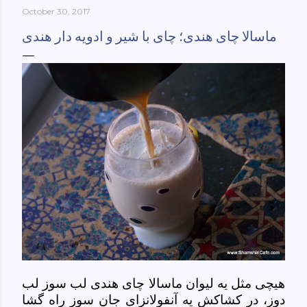
October 30, 2017
York-culinary-cultures-
ebook/dp/B0861H47GS/ref=sr_1_1?
ماسالا چای هندی؛ چای با شیر و ادویه دار هندی
dchild=1&keywords=tehran+to+new+york&qid=158481093
0&sr=8-1
هیچی مثل یه لیوان ماسالا چای هندی لب سوز لب
دوز، در کشاکش یه آنفولانزای جان سوز راه گشا