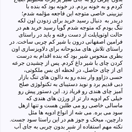
کردم و به خونه بردم. در خونه بود که بنده با
تیزبینی خاصی متوجه این فاجعه
مؤلمه شدم؛
دربدر به دنبال رسید خرید برای زدودن اون لکه
ننگ بودم که متوجه شدم گویا رسید خرید هم در
حالت
اوتوپایلت از دست رفته و باید در راستای
فرامین اصفهانی درون با شیر کم چربی ساخت. در
راستای تلاش های مذبوحانه برای دلاویزسازی اون
بطری منحوس شیر بود که بنده اقدام به درست
کردن چای با شیر داغ کردم. پس از چشیدن جرعه
ای از چای حاصل، در لحظه ای بس ملکوتی،
حسی دژاوو وار بنده رو به دالون های تنگ بازار
دبی قدیم برد و نوید دستیبای به تکنولوژی صلح
آمیز چای هندی رو فریاد زد.
این دستور پیش رو
خیلی کم ادویه دار تر از ورژن های هندی که
ماسالی خاصی رو می طلبن هست و تنها ازهل
سود می بره. می شه از انواع ادویه ها مثل
دارچین، میخک و جوز هم در این راستا سود جست.
نکته مهم استفاده از شیر بدون چربی به جای آب