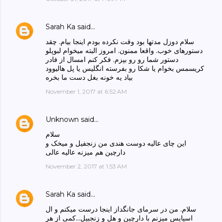
Sarah Ka
said…
سلام دوزل مدتها بود وقت نکرده بودم اینجا بیام. چقد
دستورهای خوب. واقعا ممنون. امروز البته میخوام لبوپلو
دستور شما رو رو بپزم. فکر کنم امسال از فادر
کریسمس بخوام یا شکا رو بفرسته انگلیس یا پل هالیوود
بیاد یه خونه بغل دست ما بخره
November 1, 2017 at 6:52 AM
Unknown
said…
سلام
این چای عالیه دوست هندی من زنجفیل و میخک و
دارچین هم میزنه عالیه عالی
November 2, 2017 at 1:53 AM
Sarah Ka
said…
سلام. من در سرمای جانگداز اینجا درست میکنم و ال
اسپایس میزنم با دارچین و هل و زنجبیل...کمی از هر