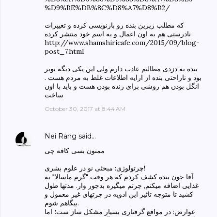
%D9%BE%DB%8C%D8%A7%D8%B2/
که مطلب زیرین بنده رو بازنویسی کرده و تغییرات
نادرستی هم به اون اعمال و به اسم خود منتشر کرده
http://www.shamshiricafe.com/2015/09/blog-
post_7.html
بنده به دزدی مطالبم عادت دارم ولی این یکی دیگه نوبر
بود و ناراحتی بنده از ارایه اطلاعات غلط به مردم هست .
انگل بودن هم روشی برای زنده بودن هست و باید با اون
ساخت
October 30, 2017 at 8:44 AM
Nei Rang
said…
ممنون بسی کافه چی
چرتولوژی: مبحثی نو در علوم بشری!
آقا جون بنده کشف کردم که هر وقت "گرم ماسالا" به
غذایی اضافه میکنم, چرتم میگیره بدجور وار. مدتها طول
کشید تا متوجه تاثیر این ادویه در چرتهای غیر معمول و
بیگاهم شوم.
عوارض: در مواقع گرفتاری بسیار مشکل ساز ست؛ اما