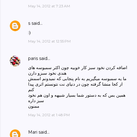
May 14, 2012 at 7:23 AM
s
said…
:)
May 14, 2012 at 12:55 PM
paris
said…
اضافه کردن نخود سبز کار خوبیه چون اکثر سمبوسه های
هندی نخود سبزو دارن
ما یه سمبوسه میگیریم به نام پنجابی که نمیدونم اسمش
از کجا منشا گرفته چون در دنیای نت نتونستم اثری پیدا
کنم
همین بس که به دستور شما بسیار شبیهه و اون هم نخود
سبز داره
ممنون
May 14, 2012 at 1:48 PM
Mari
said…