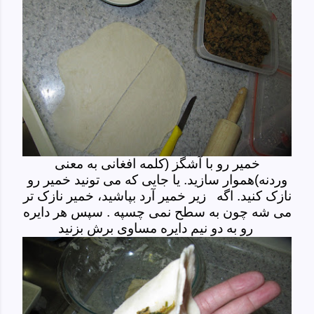
خمیر رو با آشگز (کلمه افغانی به معنی
وردنه)هموار سازید. یا جایی که می تونید خمیر رو
نازک کنید. اگه زیر خمیر آرد بپاشید، خمیر نازک تر
می شه چون به سطح نمی چسپه . سپس هر دایره
رو به دو نیم دایره مساوی برش بزنید