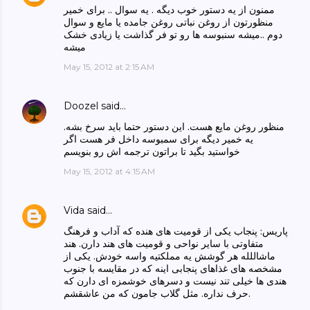
ممنون از یه دستور خوب دیگه . یه سوال .. برای خمیر
منظورتون از روغن نباتی روغن جامده یا مایع و سوال
دوم ..میشه سنبوسه ها رو تو فر گذاشت یا زیادی خشک
میشه
May 15, 2012 at 2:15 AM
Doozel
said…
منظور روغن مایع هست. این دستور حتما باید سرخ بشه.
یه خمیر دیگه برای سمبوسه داخل فر هست اگر
خواستید بگید تا براتون ترجمه اش رو بنویسم
May 15, 2012 at 4:15 AM
Vida
said…
پاریس: پنجاب یکی از قومیت های هنده که آداب و فرهنگ
متفاوتی با سایر نواحی و قومیت های هند دارن. هند
ماشاللله هر گوشش یه مملکتیه واسه خودش. یکی از
مشخصه های غذاهای پنجابی اینه که در مقایسه با جنوب
هندی ها خیلی تند نیست و دسرهای خوشمزه ای دارن که
حرف نداره. مثل گلاب جامون که من عاشقشم.