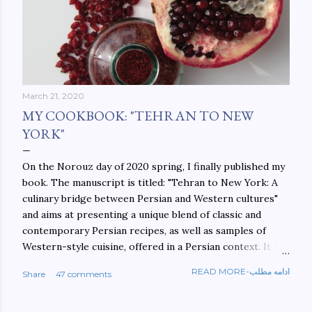
March 21, 2020
MY COOKBOOK: "TEHRAN TO NEW
YORK"
On the Norouz day of 2020 spring, I finally published my
book. The manuscript is titled: "Tehran to New York: A
culinary bridge between Persian and Western cultures"
and aims at presenting a unique blend of classic and
contemporary Persian recipes, as well as samples of
Western-style cuisine, offered in a Persian context. It is
important to build bridges between cultures, and not
READ MORE-ادامه مطلب
Share
47 comments
walls. This book aims at constructing a bridge between
the Persian and Western cultures. The book may be
ordered here: https://www.amazon.com/Tehran-New-