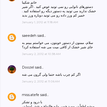
خانم شکیبا
دستورهای نانوایی رو نمی تونید عوض کنید . اگر شیر
خشک ندارید می تونید یه دستور دیگه رو استفاده کنید .
خمیر کم ورز داده رو می تونید دوباره ورز بدید
January 1, 2012 at 11:18 AM
saeedeh
said…
سلام، ممنون از دستور خوبتون، می خواستم ببینم به
جای شیر خشک از کافی میت می شه استفاده کرد؟
January 2, 2012 at 10:38 AM
Doozel
said…
اگر کم چرب باشه حتما ولی گرون می شه
January 2, 2012 at 11:06 AM
miss.atefe
said…
با درود و تشکر
میشه لطفاً در مورد خمیر مایه هاانواع و نقش اونها در