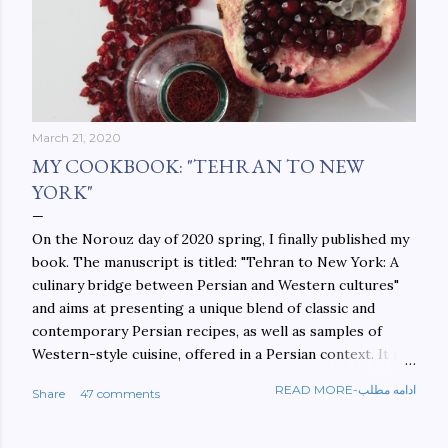
March 21, 2020
MY COOKBOOK: "TEHRAN TO NEW
YORK"
On the Norouz day of 2020 spring, I finally published my
book. The manuscript is titled: "Tehran to New York: A
culinary bridge between Persian and Western cultures"
and aims at presenting a unique blend of classic and
contemporary Persian recipes, as well as samples of
Western-style cuisine, offered in a Persian context. It is
important to build bridges between cultures, and not
READ MORE-ادامه مطلب
Share
47 comments
walls. This book aims at constructing a bridge between
the Persian and Western cultures. The book may be
ordered here: https://www.amazon.com/Tehran-New-