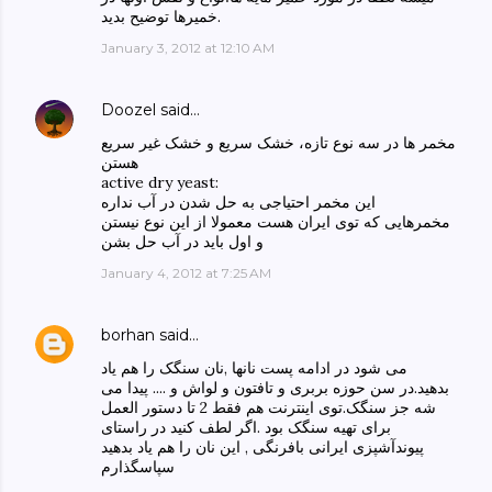
خمیرها توضیح بدید.
January 3, 2012 at 12:10 AM
Doozel
said…
مخمر ها در سه نوع تازه، خشک سریع و خشک غیر سریع
هستن
active dry yeast:
این مخمر احتیاجی به حل شدن در آب نداره
مخمرهایی که توی ایران هست معمولا از این نوع نیستن
و اول باید در آب حل بشن
January 4, 2012 at 7:25 AM
borhan
said…
می شود در ادامه پست نانها ,نان سنگک را هم یاد
بدهید.در سن حوزه بربری و تافتون و لواش و .... پیدا می
شه جز سنگک.توی اینترنت هم فقط 2 تا دستور العمل
برای تهیه سنگک بود .اگر لطف کنید در راستای
پیوندآشپزی ایرانی بافرنگی , این نان را هم یاد بدهید
سپاسگذارم