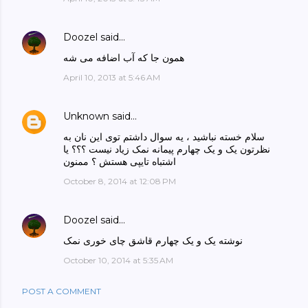
Doozel
said…
همون جا که آب اضافه می شه
April 10, 2013 at 5:46 AM
Unknown
said…
سلام خسته نباشید ، یه سوال داشتم توی این نان به
نظرتون یک و یک چهارم پیمانه نمک زیاد نیست ؟؟؟ یا
اشتباه تایپی هستش ؟ ممنون
October 8, 2014 at 12:08 PM
Doozel
said…
نوشته یک و یک چهارم قاشق چای خوری نمک
October 10, 2014 at 5:35 AM
POST A COMMENT