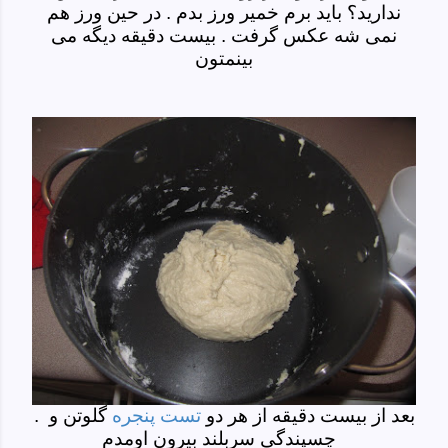
ندارید؟ باید برم خمیر ورز بدم
. در حین ورز هم
نمی شه عکس گرفت . بیست دقیقه دیگه می
بینمتون
. بعد از بیست دقیقه از هر دو
تست پنجره
گلوتن و
چسپندگی سربلند بیرون اومدم