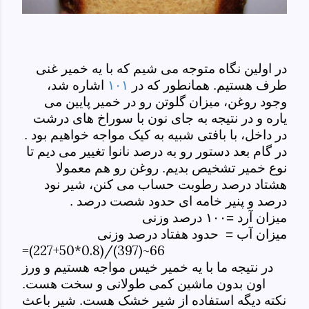
در اولین نگاه متوجه می شیم که با یه خمیر غنی
طرف هستیم. همانطور که در
۱۰۱
اشاره شد،
وجود روغن، میزان گلوتن رو در خمیر پایین می
یاره و در نتیجه به جای نون با سوراخ های درشت
در داخل، با بافتی شبیه به کیک مواجه خواهیم بود .
در گام بعد دستور رو به درصد نانوا تغییر می دیم تا
نوع خمیر تشخیص بدیم. روغن رو هم معمولا
هشتاد درصد رطوبت حساب می کنن، شیر نود
درصد و پنیر خامه ای حدود شصت درصد .
میزان آرد =۱۰۰ درصد وزنی
میزان آب = حدود هفتاد درصد وزنی
=(227+50*0.8)/(397)~66
در نتیجه ما با یه خمیر خیس مواجه هستیم و ورز
اون بدون ماشین کمی طولانی و سخت هست.
نکته دیگه استفاده از شیر خشک هست. شیر باعث