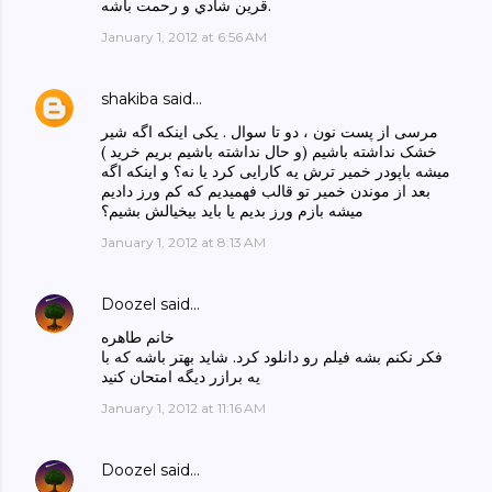
قرين شادي و رحمت باشه.
January 1, 2012 at 6:56 AM
shakiba
said…
مرسی از پست نون ، دو تا سوال . یکی اینکه اگه شیر
خشک نداشته باشیم (و حال نداشته باشیم بریم خرید )
میشه باپودر خمیر ترش یه کارایی کرد یا نه؟ و اینکه اگه
بعد از موندن خمیر تو قالب فهمیدیم که کم ورز دادیم
میشه بازم ورز بدیم یا باید بیخیالش بشیم؟
January 1, 2012 at 8:13 AM
Doozel
said…
خانم طاهره
فکر نکنم بشه فیلم رو دانلود کرد. شاید بهتر باشه که با
یه برازر دیگه امتحان کنید
January 1, 2012 at 11:16 AM
Doozel
said…