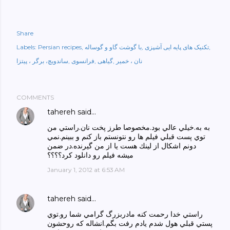
Share
تکنیک های پایه ایی آشپزی
با گوشت گاو و گوساله
Persian recipes
Labels:
نان ، خمیر
گیاهی
فرانسوی
ساندویچ، برگر ، پیتزا
COMMENTS
tahereh
said…
به به.خيلي عالي بود.مخصوصا طرز پخت نان.راستي من
توي پست قبلي فيلم ها رو نتونستم باز كنم و ببينم.نمي
دونم اشكال از لينك هست يا از من گيرنده.در ضمن
ميشه فيلم رو دانلود كرد؟؟؟؟
January 1, 2012 at 6:53 AM
tahereh
said…
راستي خدا رحمت كنه مادربزرگ گرامي شما رو.توي
پستي قبلي هول شدم يادم رفت بگم.انشاله كه روحشون