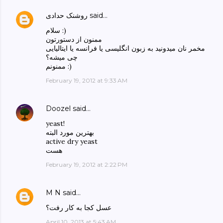
said…
روشنک حدادی
سلام :)
ممنون از دستورتون
مخمر نان میدونید به زبون انگلیسی یا فرانسه یا ایتالیایی
چی میشه؟
ممنونم :)
February 19, 2012 at 9:33 AM
Doozel
said…
yeast!
بهترین مورد البته
active dry yeast
هست
February 19, 2012 at 2:22 PM
M N
said…
عسل کجا به کار رفت؟
April 10, 2013 at 5:43 AM