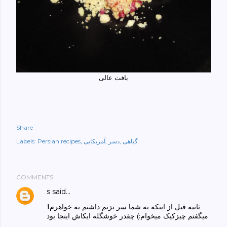
بافت عالی
Share
گیاهی
دسر
آمریکایی
Persian recipes
Labels:
COMMENTS
s
said…
1ثانیه قبل از اینکه به شما سر بزنم داشتم به خواهرم
میگفتم چیزکیک میخوام:) چقدر خوشگله ایکاش اینجا بود