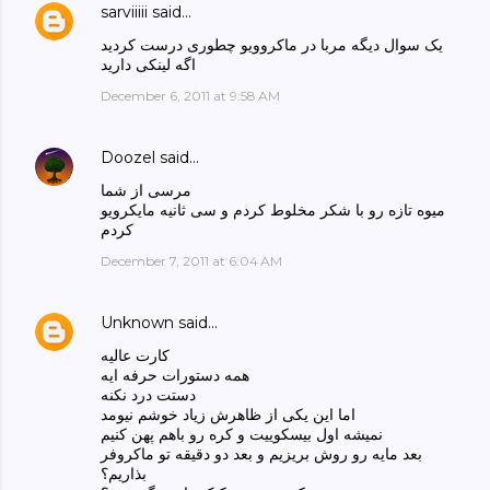
sarviiiii
said…
یک سوال دیگه مربا در ماکروویو چطوری درست کردید
اگه لینکی دارید
December 6, 2011 at 9:58 AM
Doozel
said…
مرسی از شما
میوه تازه رو با شکر مخلوط کردم و سی ثانیه مایکرویو
کردم
December 7, 2011 at 6:04 AM
Unknown
said…
کارت عالیه
همه دستورات حرفه ایه
دستت درد نکنه
اما این یکی از ظاهرش زیاد خوشم نیومد
نمیشه اول بیسکوییت و کره رو باهم پهن کنیم
بعد مایه رو روش بریزیم و بعد دو دقیقه تو ماکروفر
بذاریم؟