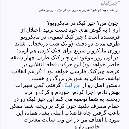
چیزکیکِ"
از سلسله وصایای بانو گالادریل به دوزلِ در حال ترک سرزمین میانی
جون من؟ چیز کیک در مایکرویو؟
آری ! به گوش های خود دست نزنید ،اختلال از
فرستنده است ! چیز کیک لیمویی در مایکرویو
ظرف مدت دو دقیقه (و یک شب دریخچال -شاید
روزی مایکرویو سریع برای خنک کردن هم اومد؛
در اون روز موعود این چیز کیک ظرف چهار دقیقه
حاضر خواهد بود) این حرکت قطعا انقلابی در
عرصه چیزکیک فارسی خواهد بود ! اگر هم انقلاب
نباشه، حداقل یه شورش بزرگ رو هست
دستور اصل رو از
این لینک
گرفتم، کمی تغییرات
بهش دادم، اجرا کردم، خوردم و کرک و پرم
ریخت. به شما توصیه می کنم این چیز کیک رو در
حمام مصرف نکنید چون کرک پر ریخته شما ممکنِ
باعثِ گرفتن چاه فاضلاب اصلی بشه. همانا، این
مورد با اهداف من در این وب سایت مغایرت
خاصی داره