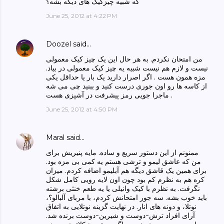
که شبیه چیزکیک های دیگه بشه؟
June 25, 2012 at 4:22 PM
Doozel
said…
من امتحان نکردم. به هر حال این یک چیز کیک معمولی
نیست و لازم هم نیست شبیه یه چیز کیک معمولی در بیاد.
مزه همون هست . اگر اصرار دارید یک بار یا حداقل یکی
از کاسه ها رو اون جوری درست کنید و ببنید چی می شه
. ماجرا جویی رمز پیشرفت در آشپزی هست
June 25, 2012 at 4:50 PM
Maral
said…
ممنونم از این دستور سریع و ساده. مایه پنیریش برای
من که عاشق لیمو و ترشی هستم یه کمی بی مزه بود.
برای همین یک قاشق دیگه هم آبلیمو اضافه کردم. میزان
کره هم به نظرم کم بود چون اون لایه رویی کامل شکل
نگرفت. به نظرم با کیک وانیلی یا یه طعم خنثی برشته
باید خوب بشه. سه جور امتحانش کردم، با مربای آلبالو؟،
نوتلا، و دونه های انار. در نهایت گزینه نوتلایی به اتفاق
آرای افراد ترش-دوست و شیرین-دوست برنده شد.