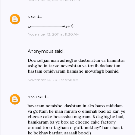
s
said…
مرســـــــــــــــــــــــــی :)
November 13, 2011 at 11:30 AM
Anonymous said…
Doozel jan man asheghe dasturatun va hamintor
ashghe in tarze neveshtan va tozih dadanetun
hastam omidvaram hamishe movafagh bashid.
November 14, 2011 at 5:36 AM
reza
said…
bavaram nemishe, dashtam in aks haro mididam
va goftam ke man miram o emshab bad az kar, ye
cheese cake hessssbai migiram. 5 daghighe bad,
hamkaram ba ye box az cheese cake factory
oomad too otagham o goft: mikhay? har chan t
ke bekhay bardar. aaaaali bood:)