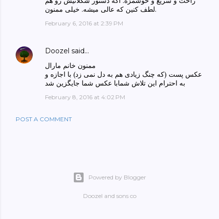
راحت و سریع و خوشمزه. اگه دستور شکلاتیش رو هم
لطف کنین که عالی میشه. خیلی ممنون.
February 6, 2016 at 2:39 PM
Doozel
said…
ممنون خانم مارال
عکس پست (که چنگ زیادی هم به دل نمی زد) با اجازه و
به احترام این تلاش شمابا عکس شما جایگزین شد
February 8, 2016 at 4:02 PM
POST A COMMENT
Powered by Blogger
Doozel and sons co