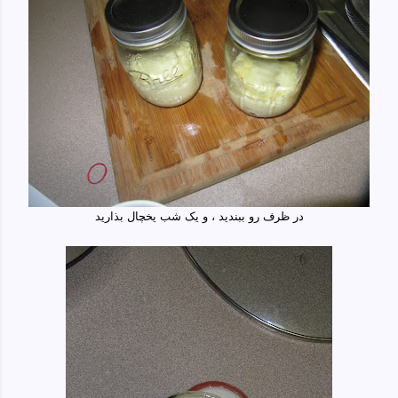
در ظرف رو ببندید ، و یک شب یخچال بذارید