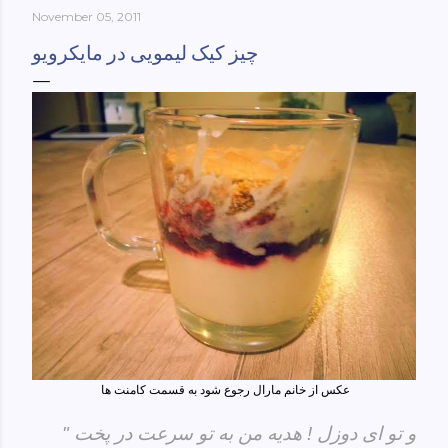
November 05, 2011
York-culinary-cultures-
ebook/dp/B0861H47GS/ref=sr_1_1?
چیز کیک لیمویی در مایکرویو
dchild=1&keywords=tehran+to+new+york&qid=158481093
0&sr=8-1
عکس از خانم مارال رجوع شود به قسمت کامنت ها
" و تو ای دوزل ! هدیه من به تو سرعت در پخت