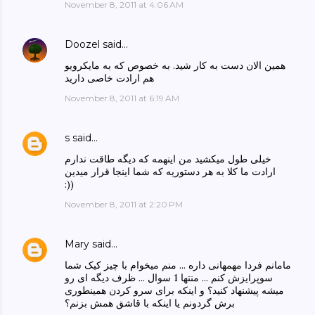
November 8, 2011 at 4:06 AM
Doozel
said…
همین الان دست به کار شید. به خصوص که به مایکرویو
هم ارادت خاصی دارید
November 8, 2011 at 6:19 AM
s
said…
خیلی طول میکشید من اینهمه که دیگه طاقت ندارم
ارادت ما کلا به هر دستوریه که شما اینجا قرار میدین
:))
November 8, 2011 at 2:20 PM
Mary
said…
مامانم فردا مهمهانی داره ... منم میخوام با چیز کیک شما
سوپرایزش کنم ... منتها 1 سوال ... ظرف دیگه ای رو
میشه پیشنهاد کنید؟ و اینکه برای سرو کردن همینطوری
برش گردونم یا اینکه با قاشق همش بزنم؟