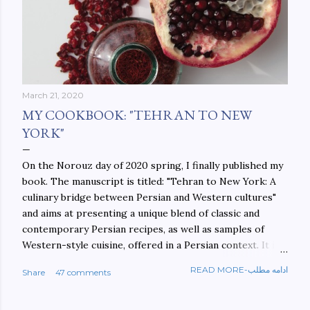
March 21, 2020
MY COOKBOOK: "TEHRAN TO NEW
YORK"
On the Norouz day of 2020 spring, I finally published my
book. The manuscript is titled: "Tehran to New York: A
culinary bridge between Persian and Western cultures"
and aims at presenting a unique blend of classic and
contemporary Persian recipes, as well as samples of
Western-style cuisine, offered in a Persian context. It is
important to build bridges between cultures, and not
READ MORE-ادامه مطلب
Share
47 comments
walls. This book aims at constructing a bridge between
the Persian and Western cultures. The book may be
ordered here: https://www.amazon.com/Tehran-New-