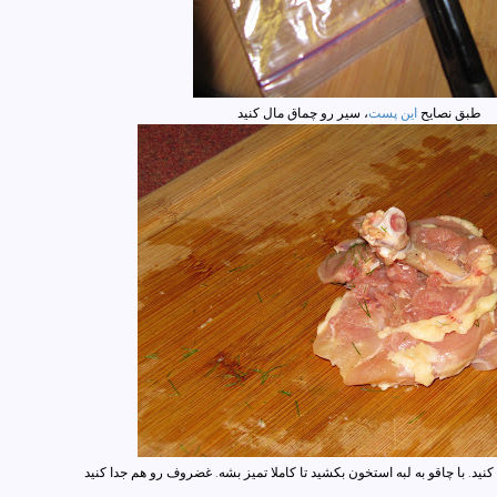
طبق نصایح
این پست
، سیر رو چماق مال کنید
نید. با چاقو به لبه استخون بکشید تا کاملا تمیز بشه. غضروف رو هم جدا کنید