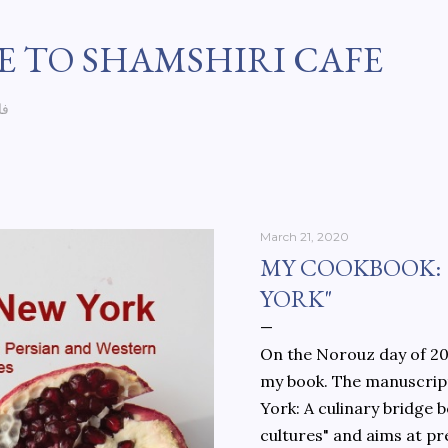
Skip to main content
 TO SHAMSHIRI CAFE
فا
March 21, 2020
MY COOKBOOK:
YORK"
On the Norouz day of 202
my book. The manuscript
York: A culinary bridge
cultures" and aims at pr