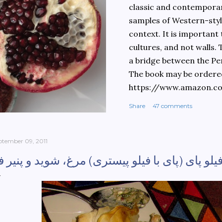
classic and contemporary
samples of Western-style
context. It is important
cultures, and not walls.
a bridge between the Pe
The book may be ordere
https://www.amazon.c
culinary-cultures-
Share
47 comments
ebook/dp/B0861H47GS/
dchild=1&keywords=teh
930&sr=8-1
ptember 09, 2011
یلو پای (پای با فیلو پیستری) مرغ، شوید و پنیر فت