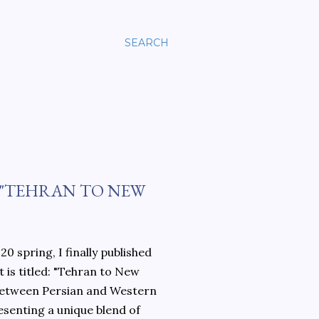
SEARCH
 "TEHRAN TO NEW
0 spring, I finally published
 is titled: "Tehran to New
 between Persian and Western
esenting a unique blend of