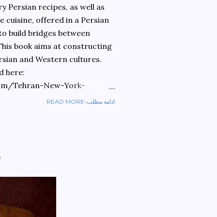
 Persian recipes, as well as
 cuisine, offered in a Persian
 to build bridges between
 This book aims at constructing
rsian and Western cultures.
d here:
om/Tehran-New-York-
READ MORE-ادامه مطلب
ref=sr_1_1?
ran+to+new+york&qid=1584810
ف