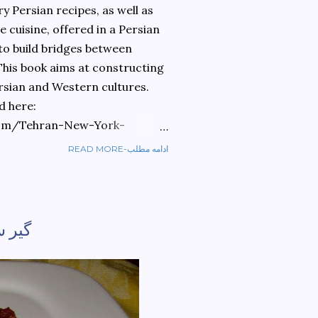
 Persian recipes, as well as
 cuisine, offered in a Persian
 to build bridges between
 This book aims at constructing
rsian and Western cultures.
d here:
om/Tehran-New-York-
READ MORE-ادامه مطلب
ref=sr_1_1?
ran+to+new+york&qid=1584810
گیر س