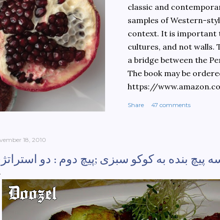
classic and contemporary
samples of Western-style
context. It is important
cultures, and not walls.
a bridge between the Pe
The book may be ordere
https://www.amazon.c
culinary-cultures-
Share
47 comments
ebook/dp/B0861H47GS/
dchild=1&keywords=teh
930&sr=8-1
vember 18, 2010
ه پیچ بنده به کوکو سبزی ;پیچ دوم : دو استراتژ