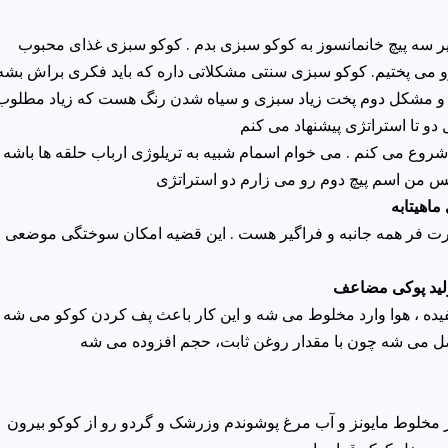
 سه پیچ خانمانسوز به کوکو سبزی بدم . کوکو سبزی غذای محبوب
رو می پختیم. کوکو سبزی سنتی مشکلاتی داره که باید فکری براش بشه 
و مشکل دوم پخت زیاد سبزی و سیاه شدن رنگ هست که زیاد مطلوب
و تا استراتژی پیشنهاد می کنم
روع می کنم . می خوام اسمام شبیه به تریلوژی ارباب حلقه ها باشه
ماهیتابه
ت فر همه جانبه و فراگیر هست . این قضیه امکان سوختگی موضعی ر
ولید پوکی مضاعف
ه ، هوا وارد مخلوط می شه و این کار باعث پف کردن کوکو می شه .
مخلوط مایونز و آب مرغ پوشوندم وزرشک و گردو رو از کوکو بیرون