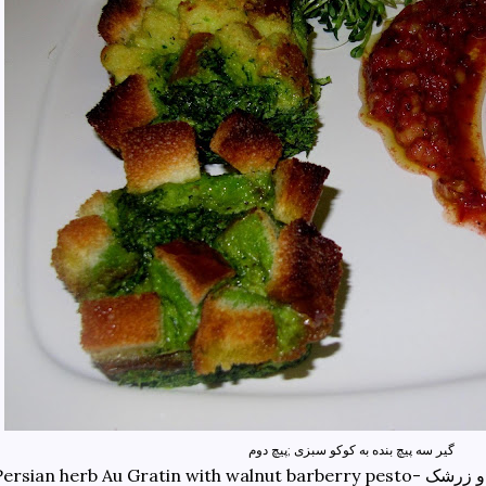
گیر سه پیچ بنده به کوکو سبزی ;پیچ دوم
پستوی گردو و زرشک