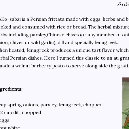
ق بکر
Ko-sabzi is a Persian frittata made with eggs, herbs and bar
oked and consumed with rice or bread. The herbal mixture
rbs including parsley,Chinese chives (or any member of oni
ion, chives or wild garlic), dill and specially fenugreek.
en heated, fenugreek produces a unique tart flavor which
rbal Persian dishes. Here I turned this classic to an au gra
made a walnut barberry pesto to serve along side the gratin.
gredients:
cup spring onions, parsley, fenugreek, chopped
2 cup dill, chopped
eggs
egg white