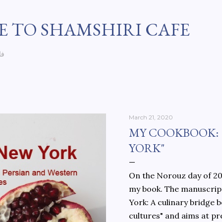
Skip to main content
 TO SHAMSHIRI CAFE
فا
March 21, 2020
MY COOKBOOK:
YORK"
On the Norouz day of 202
my book. The manuscript
York: A culinary bridge
cultures" and aims at pr