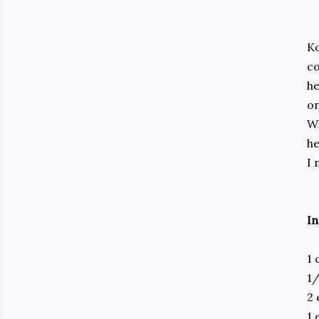
Ko
co
he
on
Wh
he
I 
In
1 
1/
2 
1 