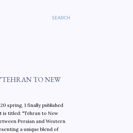
SEARCH
 "TEHRAN TO NEW
0 spring, I finally published
 is titled: "Tehran to New
 between Persian and Western
esenting a unique blend of