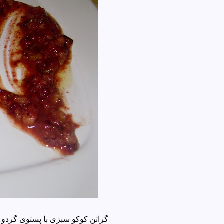
Persian herb Au Gratin with walnut barberry pesto- گراتن کوکو سبزی با 