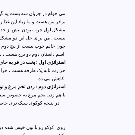
می خوام در جریان سه پست یه گیر
برادر من هست و ما زیاد این غذا 
مشکل اول چرب بودن بیش از حد 
نیست . من برای حل این دو مشکل د
چون حالم خوب نیست از پیچ دوم ش
اسم داستان دوم دو برج هست ، پس من اسم پیچ دوم رو می زارم دو استراتژی
استراتژی اول : پخت در فر به جای 
حرارت تابه یک طرفه هست ، حرار
کاهش می ده
استراتژی دوم : زدن تخم مرغ و ت
با هم زدن تخم مرغ به خصوص سفید
در نتیجه کوکوی سبک تری حاصل می شه چون با مقدار روغن ثابت، حجم افزوده می شه
روی کوکو رو با نون خیس شده در 