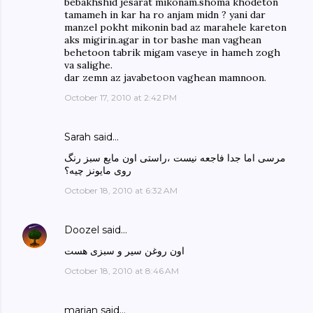
bebakhshid jesarat mikonam.shoma khodeton
tamameh in kar ha ro anjam midn ? yani dar
manzel pokht mikonin bad az marahele kareton
aks migirin.agar in tor bashe man vaghean
behetoon tabrik migam vaseye in hameh zogh
va salighe.
dar zemn az javabetoon vaghean mamnoon.
October 17, 2010 at 2:42 PM
Sarah said…
مرسی اما جدا فاجعه نیست ،راستی اون مایع سبز رنگ
روی مایونز چیه؟
October 18, 2010 at 6:32 AM
Doozel
said…
اون روغن سیر و سبزی هست
October 18, 2010 at 8:46 AM
marjan said…