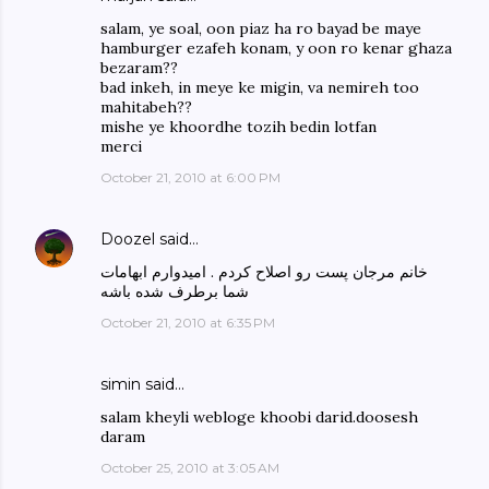
salam, ye soal, oon piaz ha ro bayad be maye
hamburger ezafeh konam, y oon ro kenar ghaza
bezaram??
bad inkeh, in meye ke migin, va nemireh too
mahitabeh??
mishe ye khoordhe tozih bedin lotfan
merci
October 21, 2010 at 6:00 PM
Doozel
said…
خانم مرجان پست رو اصلاح کردم . امیدوارم ابهامات
شما برطرف شده باشه
October 21, 2010 at 6:35 PM
simin said…
salam kheyli webloge khoobi darid.doosesh
daram
October 25, 2010 at 3:05 AM