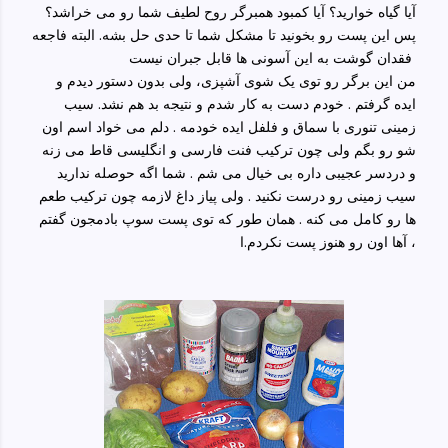
آیا گیاه خوارید؟ آیا کمبود همبرگر روح لطیف شما رو می خراشد؟
پس این پست رو بخونید تا مشکل شما تا حدی حل بشه. البته فاجعه
فقدان گوشت به این آسونی ها قابل جبران نیست
من این برگر رو توی یک شوی آشپزی، ولی بدون دستور دیدم و
ایده گرفتم . خودم دست به کار شدم و نتیجه بد هم نشد. سیب
زمینی تنوری با سماق و فلفل ایده خودمه . دلم می خواد اسم اون
شو رو بگم ولی چون ترکیب فنت فارسی و انگلیسی قاط می زنه
و دردسر عجیبی داره بی خیال می شم . شما اگه حوصله ندارید
سیب زمینی رو درست نکنید . ولی پیاز داغ لازمه چون ترکیب طعم
ها رو کامل می کنه . همان طور که توی پست سوپ بادمجون گفتم
، آها اون رو هنوز پست نکردم.ا