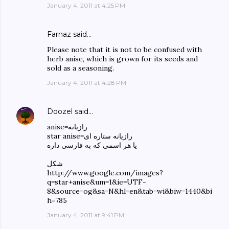
January 4, 2011 at 4:25 PM
Farnaz said…
Please note that it is not to be confused with
herb anise, which is grown for its seeds and
sold as a seasoning.
January 4, 2011 at 4:28 PM
Doozel
said…
anise=رازیانه
star anise=رازیانه ستاره ای
یا هر اسمی که به فارسی داره
شکل
http://www.google.com/images?
q=star+anise&um=1&ie=UTF-
8&source=og&sa=N&hl=en&tab=wi&biw=1440&bi
h=785
January 4, 2011 at 9:41 PM