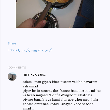
Share
Labels:
ساندویچ، برگر ، پیتزا
گیاهی
COMMENTS
hamkok
said…
salam , man giyah khar nistam vali be nazaram
aali omad !
piyaz be in soorat dar france ham dorost mishe
va besh migand "Confit d'oignon" albate ba
piyaze banafsh va kami sharabe ghermez, hala
shoma emtehan konid , shayad khoshetoon
amad ...