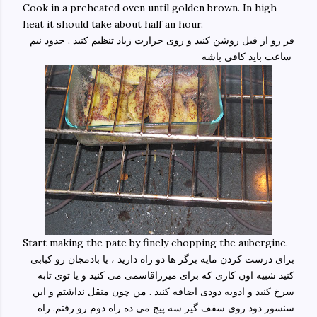
Cook in a preheated oven until golden brown. In high
heat it should take about half an hour.
فر رو از قبل روشن کنید و روی حرارت زیاد تنظیم کنید . حدود نیم
ساعت باید کافی باشه
Start making the pate by finely chopping the aubergine.
برای درست کردن مایه برگر ها دو راه دارید ، یا بادمجان رو کبابی
کنید شبیه اون کاری که برای میرزاقاسمی می کنید و یا توی تابه
سرخ کنید و ادویه دودی اضافه کنید . من چون منقل نداشتم و این
سنسور دود روی سقف گیر سه پیچ می ده راه دوم رو رفتم. راه