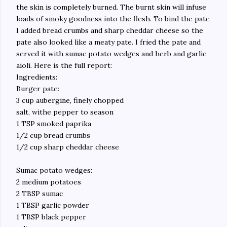
the skin is completely burned. The burnt skin will infuse
loads of smoky goodness into the flesh. To bind the pate
I added bread crumbs and sharp cheddar cheese so the
pate also looked like a meaty pate. I fried the pate and
served it with sumac potato wedges and herb and garlic
aioli. Here is the full report:
Ingredients:
Burger pate:
3 cup aubergine, finely chopped
salt, withe pepper to season
1 TSP smoked paprika
1/2 cup bread crumbs
1/2 cup sharp cheddar cheese
Sumac potato wedges:
2 medium potatoes
2 TBSP sumac
1 TBSP garlic powder
1 TBSP black pepper