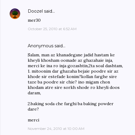
Doozel
said…
mer30
October 25, 2010 at 6:52 AM
Anonymous said…
Salam, man az khanadegane jadid hastam ke
kheyli khosham oomade az ghazahaie inja,
merci ke ina ro inja gozashtin,2ta soal dashtam,
1. mitoonim dar ghazaha bejaie poodre sir az
khode sir estefade konim?kollan farghe sire
taze ba poodre sir chie? ino migam chon
khodam atre sire sorkh shode ro kheyli doos
daram,
2.baking soda che farghi ba baking powder
dare?
merci
November 24, 2010 at 10:00 AM