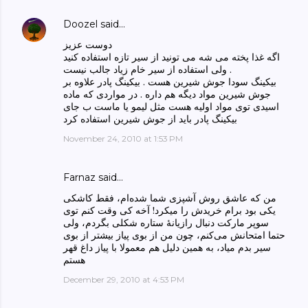
Doozel
said…
دوست عزیز
اگه غذا پخته می شه می تونید از سیر تازه استفاده کنید
ولی استفاده از سیر خام زیاد جالب نیست .
بیکینگ سودا جوش شیرین هست . بیکینگ پادر علاوه بر
جوش شیرین مواد دیگه هم داره . در مواردی که ماده
اسیدی توی مواد اولیه هست مثل لیمو یا ماست ب جای
بیکینگ پادر باید از جوش شیرین استفاده کرد
November 24, 2010 at 1:53 PM
Farnaz said…
من که عاشق روش آشپزی شما شده‌ام، فقط کاشکی‌
یکی‌ بود برام خریدش را میکرد! آخه کی وقت کنم توی
سوپر مارکت دنبال رازیانهٔ ستاره شکلی بگردم، ولی‌
حتما امتحانش می‌کنم، چون من از بوی پیاز بیشتر از بوی
سیر بدم میاد، به همین دلیل هم معمولا با پیاز داغ قهر
هستم
December 29, 2010 at 4:53 PM