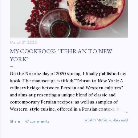
March 21, 2020
MY COOKBOOK: "TEHRAN TO NEW
YORK"
On the Norouz day of 2020 spring, I finally published my
book. The manuscript is titled: "Tehran to New York: A
culinary bridge between Persian and Western cultures"
and aims at presenting a unique blend of classic and
contemporary Persian recipes, as well as samples of
Western-style cuisine, offered in a Persian context. It is
important to build bridges between cultures, and not
READ MORE-ادامه مطلب
Share
47 comments
walls. This book aims at constructing a bridge between
the Persian and Western cultures. The book may be
ordered here: https://www.amazon.com/Tehran-New-