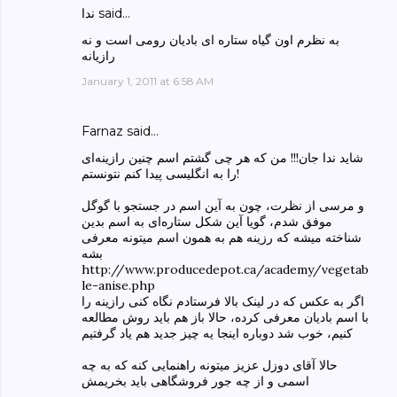
ندا said…
به نظرم اون گیاه ستاره ای بادیان رومی است و نه
رازیانه
January 1, 2011 at 6:58 AM
Farnaz said…
شاید ندا جان!!! من که هر چی‌ گشتم اسم چنین رازینه‌ای
را به انگلیسی‌ پیدا کنم نتونستم!
و مرسی‌ از نظرت، چون به آین اسم در جستجو با گوگل
موفق شدم، گویا آین شکل ستاره‌ای به اسم بدین
شناخته میشه که رزینه هم به همون اسم میتونه معرفی‌
بشه
http://www.producedepot.ca/academy/vegetab
le-anise.php
اگر به عکس که در لینک بالا فرستادم نگاه کنی‌ رازینه را
با اسم بادیان معرفی‌ کرده، حالا باز هم باید روش مطالعه
کنیم، خوب شد دوباره اینجا یه چیز جدید هم یاد گرفتیم
حالا آقای دوزل عزیز میتونه راهنمایی کنه که به چه
اسمی و از چه جور فروشگاهی باید بخریمش